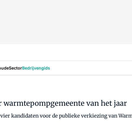
oude
Sector
Bedrijvengids
r warmtepompgemeente van het jaar
e vier kandidaten voor de publieke verkiezing van War