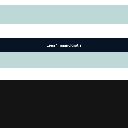
Log in
om dit artikel te lezen.
Lees 1 maand gratis