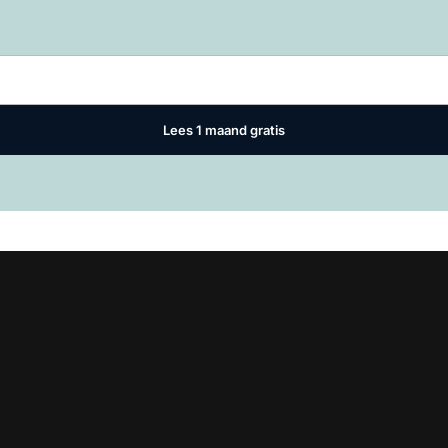
Log in
om dit artikel te lezen.
Lees 1 maand gratis