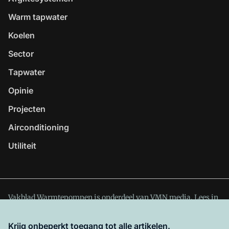
Warm tapwater
Koelen
Sector
Tapwater
Opinie
Projecten
Airconditioning
Utiliteit
Vakblad Warmtepompen is onderdeel van VMN media. Lees in
ons manifest
waar VMN media voor staat. Op gebruik van
deze site zijn de volgende regelingen van toepassing:
Krijg onbeperkt toegang tot alle artikelen.