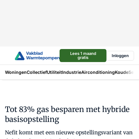
Lees 1 maand
Inloggen
gratis
Woningen
Collectief
Utiliteit
Industrie
Airconditioning
Koude
Sect
Tot 83% gas besparen met hybride
basisopstelling
Nefit komt met een nieuwe opstellingsvariant van