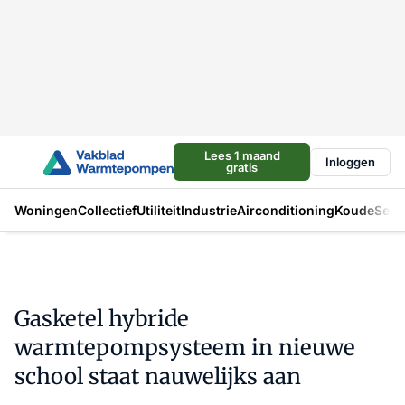
Lees 1 maand
Inloggen
gratis
Woningen
Collectief
Utiliteit
Industrie
Airconditioning
Koude
Sect
Gasketel hybride
warmtepompsysteem in nieuwe
school staat nauwelijks aan