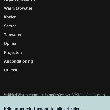
Warm tapwater
Koelen
Sector
Tapwater
Opinie
Projecten
Airconditioning
Utiliteit
Vakblad Warmtepompen is onderdeel van VMN media. Lees in
ons manifest
waar VMN media voor staat. Op gebruik van
deze site zijn de volgende regelingen van toepassing:
Krijg onbeperkt toegang tot alle artikelen.