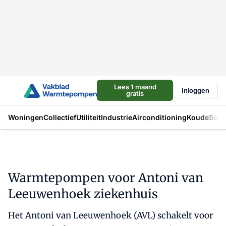
Lees 1 maand
Inloggen
gratis
Woningen
Collectief
Utiliteit
Industrie
Airconditioning
Koude
Sect
Warmtepompen voor Antoni van
Leeuwenhoek ziekenhuis
Het Antoni van Leeuwenhoek (AVL) schakelt voor