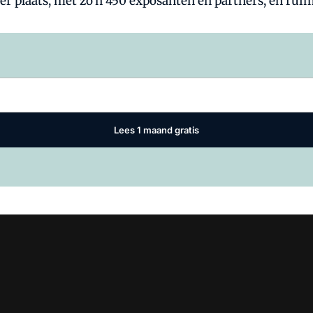
r plaats, met zo'n 450 exposanten en partners, en rui
Log in
om dit artikel te lezen.
Lees 1 maand gratis