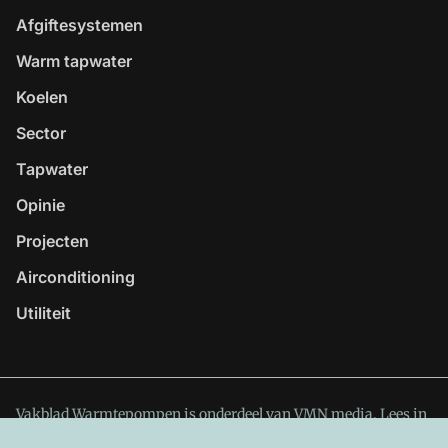
Afgiftesystemen
Warm tapwater
Koelen
Sector
Tapwater
Opinie
Projecten
Airconditioning
Utiliteit
Vakblad Warmtepompen is onderdeel van VMN media. Lees in
ons manifest
waar VMN media voor staat. Op gebruik van