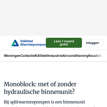
Lees 1 maand
Inloggen
gratis
Woningen
Collectief
Utiliteit
Industrie
Airconditioning
Koude
Sect
Monoblock: met of zonder
hydraulische binnenunit?
Bij splitwarmtepompen is een binnenunit