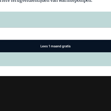
kortere terugverdientijden van warmtepompen.
Log in
om dit artikel te lezen.
Lees 1 maand gratis