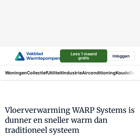
Lees 1 maand
Inloggen
gratis
Woningen
Collectief
Utiliteit
Industrie
Airconditioning
Koude
Sect
Vloerverwarming WARP Systems is
dunner en sneller warm dan
traditioneel systeem