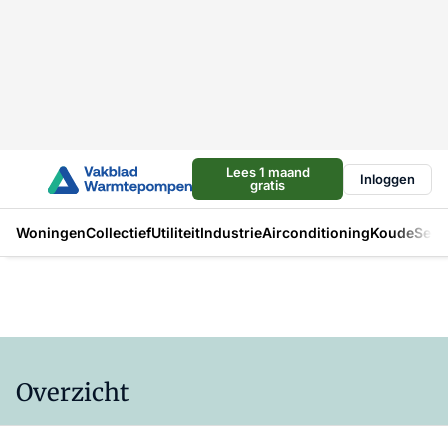
Lees 1 maand
Inloggen
gratis
Woningen
Collectief
Utiliteit
Industrie
Airconditioning
Koude
Sect
Overzicht