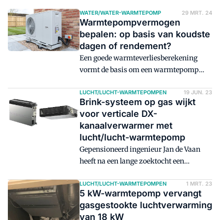
WATER/WATER-WARMTEPOMP
29 MRT. 24
Warmtepompvermogen
bepalen: op basis van koudste
dagen of rendement?
Een goede warmteverliesberekening
vormt de basis om een warmtepomp
van het juiste vermogen te kiezen. Maar
wat is het juiste vermogen? Het
LUCHT/LUCHT-WARMTEPOMPEN
19 JUN. 23
Brink-systeem op gas wijkt
vermogen om een woning bij -10 °C nog
voor verticale DX-
warm te krijgen, of is het beter om een
kanaalverwarmer met
wat lager vermogen te kiezen?
lucht/lucht-warmtepomp
Gepensioneerd ingenieur Jan de Vaan
heeft na een lange zoektocht een
oplossing gevonden voor het
verduurzamen van woningen met
LUCHT/LUCHT-WARMTEPOMPEN
1 MRT. 23
5 kW-warmtepomp vervangt
luchtverwarming. Met een verticale DX-
gasgestookte luchtverwarming
kanaalverwarmer met warmtepomp
van 18 kW